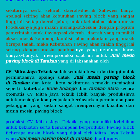
sekitarnya serta seluruh daerah-daerah Sulawesi lainya.
Apalagi seiring akan kebutuhan Paving block yang sangat
tinggi di setiap daerah jabar
, maka kebutuhan akana mesin
Produksinya juga makin meningkat.Sesuai dengan program
pemerintah untuk Pavingsasi daerah- daerah yang memiliki
aksas masuk kampung kondisi jalan makadam yang masih
berupa tanah, maka Kebutuhan Paving akan makin tinggi ini
seiring dengan mesin pembua
tnya yang notabene harus
banyak-banyak memproduksi saat ini untuk
Jual mesin
paving block di Tarakan
yang di laksanakan oleh
CV Mitra Jaya Teknik
sudah semakin besar dan tinggi untuk
permintaanya apalagi untuk
Jual mesin paving block
di Tarakan
dan kota- kota sekitarnya semakin meningkat
seperti kota-kota
Bone bolango
dan
Tarakan utara
secara
otomatis CV Mitra jaya teknik lebih banyak produksinya
untuk meningkatkan penjualan berdasarkan permintaan para
pelanggan yang sudah sangat mempercayai kualitas dari
mesin-mesin
paving block
produksi CV Mitra Jaya Teknik yang memiliki kelebihan
untuk kekuatan serta kemampuan berproduksi Paving block
Beberapa mesin block yang dijual oleh Mitra Jaya Teknik
yang
Jual mesin paving block di Tarakan
di antaranya