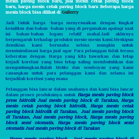
mesin paving block baru, jual mesin cetak paving block
baru, harga
mesin cetak paving block baru
Beberapa harga
mesin block bisa dilihat di
Gallerry
Jadi Untuk harga -harga menyesuaikan dengan tingkat
kesulitan dan bahan -bahan yang di pergunakan apalagi saat
ini bahan-bahan logam relatif mahal.Jadi akhirnya
berpengaruh terhadap produksi mesin-mesin kami.Meskipun
demikian kami berusaha sebisa mungkin untuk
meminimilasasi harga jual agar Para pelanggan tidak terasa
keberatan dengan Harga yang kita tawarkan dan tetap
terjadi korelasi yang bisa tetap saling membutuhkan dan
menguntungkan.Itulah Motto dan semboyan yang kami
canangkan untuk para pelanggan kami dan selama ini
terjadilah korelasi yang mana
Pelanggan bisa lancar dalam usahanya dan kami bisa lancar
dalam proses produksinya. untuk
Harga mesin paving block
press hidrolik Jual mesin paving block di Tarakan,
Harga
mesin cetak paving block hidrolik,
Harga mesin cetak
paving block hidrolik di Tarakan, Jual mesin paving block
di Tarakan,
Jual mesin paving block,
Harga mesin paving
block semi otomatis,
Harga mesin paving block semi
otomatis Jual mesin paving block di Tarakan
,
Harga mesin paving block , Jual mesin paving block di