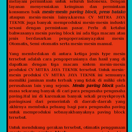
melayani permintaan untuk seluruh Indonesia. Dengan
layanan menyesuiakan keinginan dan permintaan
konsumen baik
mesin-mesin paving block, press batako
ataupun mesin-mesin lainya.karena CV MITRA JAYA
TEKNIK juga banyak memproduksi mesin-mesin industri
sesaui dengan permintaan pasar. Perlu di ketahui
bahwasanya mesin paving block ini ada tiga macam atau
jenis berdasarkan pengoperasianya.yakni mesin
Otomatis, Semi otomatis serta mesin-mesin manual.
Yang membedakan di antara ketiga jenis type mesin
tersebut adalah cara pengoperasianya dan hasil yang di
dapatkan dengan tiga macam sistem mesin-mesin
produksi CV MITRA JAYA TEKNIK tersebut. Untuk mesin-
mesin produksi CV MITRA JAYA TEKNIK ini semuanya
memiliki jaminan mutu terbaik yang tidak di miliki oleh
perusahaan lain yang sejenis.
Mesin paving block
pada
masa sekarang banyak di cari para pengusaha-pengusaha
paving.Hal ini di karenakan banyak sekali proyekproyek
pavingisasi dari pemerintah di daerah-daerah yang
akhirnya membuka peluang bagi para pengusaha paving
untuk memproduksi sebnayakbanyaknya paving block
tersebut.
Untuk mendukung gerakan tersebut, otimatis penggunaan