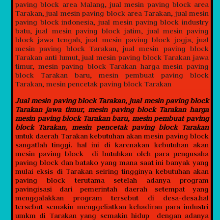
Jual mesin paving block Tarakan, jual mesin paving block
Tarakan jawa timur, mesin paving block Tarakan harga
mesin paving block Tarakan baru, mesin pembuat paving
block Tarakan, mesin pencetak paving block Tarakan
untuk daerah Tarakan kebutuhan akan mesin paving block
sangatlah tinggi. hal ini di karenakan kebutuhan akan
mesin paving block di butuhkan oleh para pengusaha
paving block dan batako yang mana saat ini banyak yang
mulai eksis di Tarakan seiring tingginya kebutuhan akan
paving block terutama setelah adanya program
pavingisasi dari pemerintah daerah setempat yang
menggalakkan program tersebut di desa-desa.hal
tersebut semakin menggeliatkan kehadiran para industri
umkm di Tarakan yang semakin hidup dengan adanya