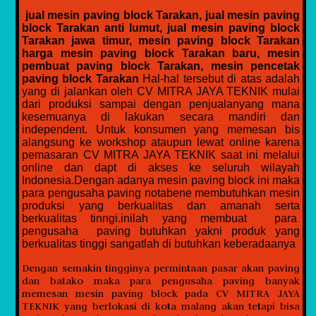
jual mesin paving block Tarakan, jual mesin paving
block Tarakan anti lumut, jual mesin paving block
Tarakan jawa timur, mesin paving block Tarakan
harga mesin paving block Tarakan baru, mesin
pembuat paving block Tarakan, mesin pencetak
paving block Tarakan
Hal-hal tersebut di atas adalah
yang di jalankan oleh CV MITRA JAYA TEKNIK mulai
dari produksi sampai dengan penjualanyang mana
kesemuanya di lakukan secara mandiri dan
independent. Untuk konsumen yang memesan bis
alangsung ke workshop ataupun lewat online karena
pemasaran CV MITRA JAYA TEKNIK saat ini melalui
online dan dapt di akses ke seluruh wilayah
Indonesia.Dengan adanya mesin paving block ini maka
para pengusaha paving notabene membutuhkan mesin
produksi yang berkualitas dan amanah serta
berkualitas tinngi.inilah yang membuat para
pengusaha paving butuhkan yakni produk yang
berkualitas tinggi sangatlah di butuhkan keberadaanya
Dengan semakin tingginya permintaan pasar akan paving
dan batako maka para pengusaha paving banyak
memesan mesin paving block pada CV MITRA JAYA
TEKNIK yang berlokasi di kota malang akan tetapi bisa