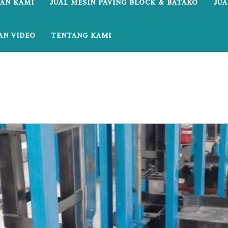
AN KAMI
JUAL MESIN PAVING BLOCK & BATAKO
JUA
AN VIDEO
TENTANG KAMI
mesin paving block hidrolik Mojokerto”
 paving block hidrolik Mojokerto