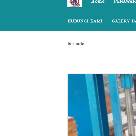
Home
PENAWAR
HUBUNGI KAMI
GALERY D
Beranda
Posts tagged “harga 
Tag:
harga mesin