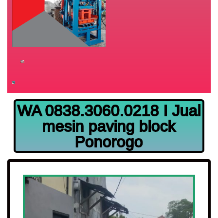
WA 0838.3060.0218 I Jual
mesin paving block
Ponorogo