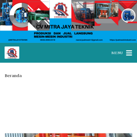
MENU
Beranda
Posts tagged “harga mesin paving block hidrolik
Ponorogo”
Tag:
harga mesin paving block
hidrolik Ponorogo