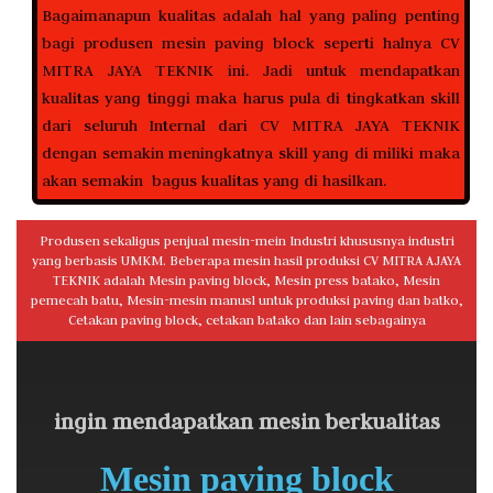
Bagaimanapun kualitas adalah hal yang paling penting
bagi produsen mesin paving block seperti halnya CV
MITRA JAYA TEKNIK ini. Jadi untuk mendapatkan
kualitas yang tinggi maka harus pula di tingkatkan skill
dari seluruh Internal dari CV MITRA JAYA TEKNIK
dengan semakin meningkatnya skill yang di miliki maka
akan semakin bagus kualitas yang di hasilkan.
Produsen sekaligus penjual mesin-mein Industri khususnya industri
yang berbasis UMKM. Beberapa mesin hasil produksi CV MITRA AJAYA
TEKNIK adalah Mesin paving block, Mesin press batako, Mesin
pemecah batu, Mesin-mesin manusl untuk produksi paving dan batko,
Cetakan paving block, cetakan batako dan lain sebagainya
ingin mendapatkan mesin berkualitas
Mesin paving block