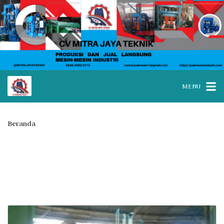
MENU
Beranda
Posts tagged “jual mesin paving block area Banyuwangi”
Tag:
jual mesin paving block
area Banyuwangi