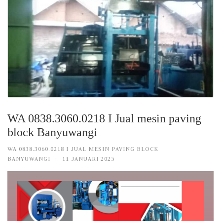
WA 0838.3060.0218 I Jual mesin paving
block Banyuwangi
WA 0838.3060.0218 I JUAL MESIN PAVING BLOCK
BANYUWANGI
·
11 JANUARI 2025