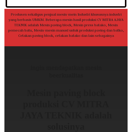
Produsen sekaligus penjual mesin-mein Industri khususnya industri
yang berbasis UMKM. Beberapa mesin hasil produksi CV MITRA AJAYA
TEKNIK adalah Mesin paving block, Mesin press batako, Mesin
pemecah batu, Mesin-mesin manusl untuk produksi paving dan batko,
Cetakan paving block, cetakan batako dan lain sebagainya
ingin mendapatkan mesin
beerkualitas
Mesin paving block
produksi CV MITRA
JAYA TEKNIK adalah
solusinya