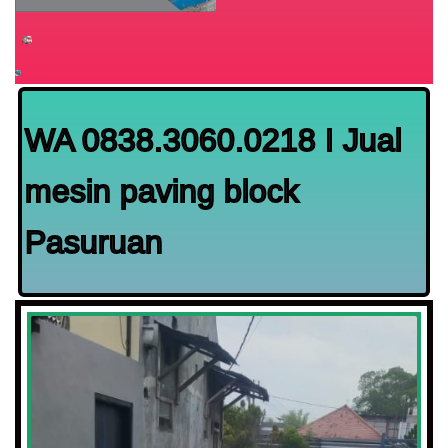
WA 0838.3060.0218 I Jual
mesin paving block
Pasuruan