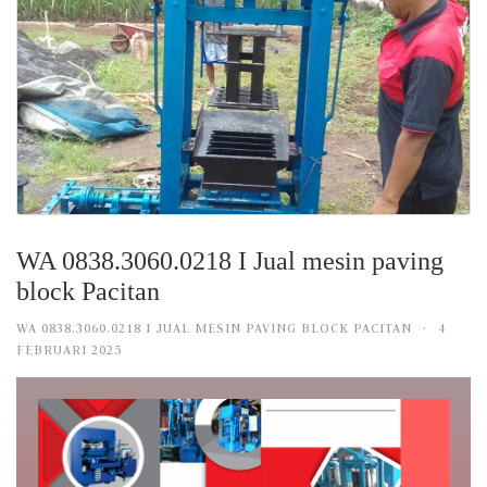
WA 0838.3060.0218 I Jual mesin paving
block Pacitan
WA 0838.3060.0218 I JUAL MESIN PAVING BLOCK PACITAN
·
4
FEBRUARI 2025