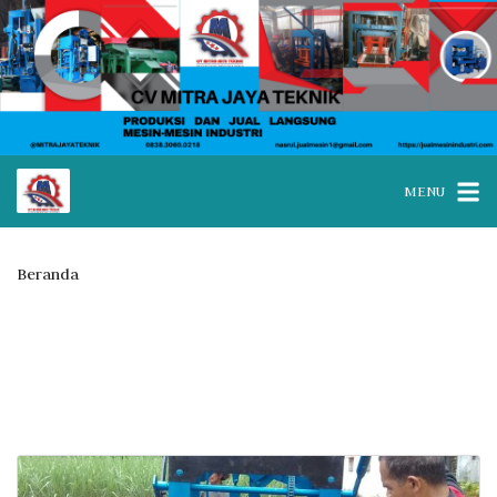
MENU
Beranda
Posts tagged “jual mesin paving block Pacitanjawa timur”
Tag:
jual mesin paving block
Pacitanjawa timur