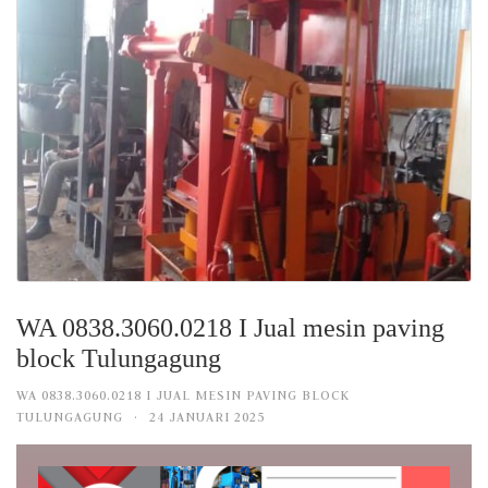
WA 0838.3060.0218 I Jual mesin paving
block Tulungagung
WA 0838.3060.0218 I JUAL MESIN PAVING BLOCK
TULUNGAGUNG
·
24 JANUARI 2025