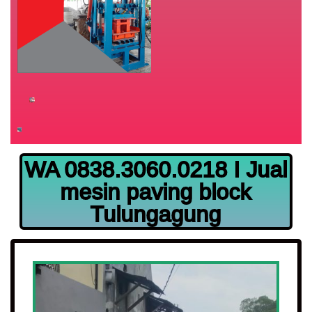
WA 0838.3060.0218 I Jual
mesin paving block
Tulungagung