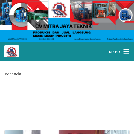
MENU
Beranda
Posts tagged “jual mesin paving block Tulungagung jawa
timur”
Tag:
jual mesin paving block
Tulungagung jawa timur