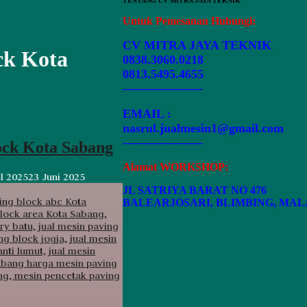
TENTANG CV MITRA JAYA TEKNIK
Untuk Pemesanan Hubungi:
CV MITRA JAYA TEKNIK
ck Kota
0838.3060.0218
0813.5495.4655
——————–
EMAIL
:
nasrul.jualmesin1@gmail.com
——————–
ock Kota Sabang
Alamat WORKSHOP:
il 2025
23 Juni 2025
JL SATRIYA BARAT NO 476
BALEARJOSARI, BLIMBING, MA