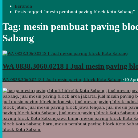
Beranda
Posts tagged “mesin pembuat paving block Kota Sabang”
Tag:
mesin pembuat paving blo
Sabang
WA 0838.3060.0218 I Jual mesin paving bl
WA 0838.3060.0218 I Jual mesin paving block Kota Sabang
·
10 Apr