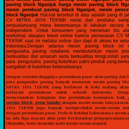
paving block Nganjuk harga mesin paving block Nga
mesin pembuat paving block Nganjuk, mesin pence
block Nganjuk
Hal-hal tersebut di atas adalah yang di j
CV MITRA JAYA TEKNIK mulai dari produksi samp
penjualanyang mana kesemuanya di lakukan secara m
independent. Untuk konsumen yang memesan bis al
workshop ataupun lewat online karena pemasaran CV 
TEKNIK saat ini melalui online dan dapt di akses ke selu
Indonesia.Dengan adanya mesin paving block ini
pengusaha paving notabene membutuhkan mesin pro
berkualitas dan amanah serta berkualitas tinngi.inilah y
para pengusaha paving butuhkan yakni produk yang berkual
sangatlah di butuhkan keberadaanya
Dengan semakin tingginya permintaan pasar akan paving dan
para pengusaha paving banyak memesan mesin paving bl
MITRA JAYA TEKNIK yang berlokasi di kota malang akan 
melayani permintaan untuk seluruh Indonesia. Deng
menyesuiakan keinginan dan permintaan konsumen baik
m
paving block, press batako
ataupun mesin-mesin lainya.kare
JAYA TEKNIK juga banyak memproduksi mesin-mesin indu
dengan permintaan pasar. Perlu di ketahui bahwasanya mesin 
ini ada tiga macam atau jenis berdasarkan pengoperasianya
Otomatis, Semi otomatis serta mesin-mesin manual.