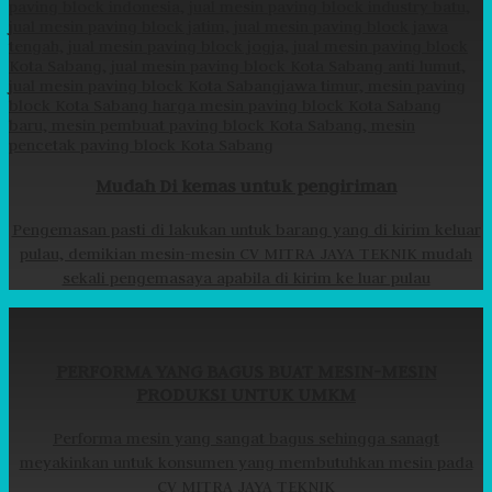
Mudah Di kemas untuk pengiriman
Pengemasan pasti di lakukan untuk barang yang di kirim keluar
pulau, demikian mesin-mesin CV MITRA JAYA TEKNIK mudah
sekali pengemasaya apabila di kirim ke luar pulau
PERFORMA YANG BAGUS BUAT MESIN-MESIN
PRODUKSI UNTUK UMKM
Performa mesin yang sangat bagus sehingga sanagt
meyakinkan untuk konsumen yang membutuhkan mesin pada
CV MITRA JAYA TEKNIK