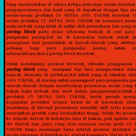
Yang membedakan di antara ketiga jenis type mesin tersebut
pengoperasianya dan hasil yang di dapatkan dengan tiga m
mesin-mesin produksi CV MITRA JAYA TEKNIK tersebut. U
mesin produksi CV MITRA JAYA TEKNIK ini semuanya memil
mutu terbaik yang tidak di miliki oleh perusahaan lain yang s
paving block
pada masa sekarang banyak di cari para
pengusaha paving.Hal ini di karenakan banyak sekali p
pavingisasi dari pemerintah di daerah-daerah yang akhir
peluang bagi para pengusaha paving untuk me
sebnayakbanyaknya paving block tersebut.
Untuk mendukung gerakan tersebut, otimatis penggunaan
paving block
yang mumpuni dan bisa memproduksi dalam
banyak otomatis di perlukan.Hal inilah yang di lakukan o
JAYA TEKNIK, di dorong untuk mensupport para pengusaha pav
daerah-daerah dengan memberikan penawaran mesin yang 
bahan baku terbaik dan awet dalam penggunaanya.Untuk 
produksi CV MITRA JAYA TEKNIK, tudak pernah menga
kegagalan produksi selama ini.hal ini di karenakan elem
pendukung di internal perusahaan memiliki skill serta kem
menciptkan produk yang berkualiatas tinggi. Selain itu prose
ke seluruh daerah di Indonesia bisa di laukan, jadi apabila a
dri daerah laur jawa yang mau memean mesin pada CV 
TEKNIK tanpa menunggu lama setelah prosese produksi s
mesin langsung di kirimkan ke alamat konsumen. Hal ini di la