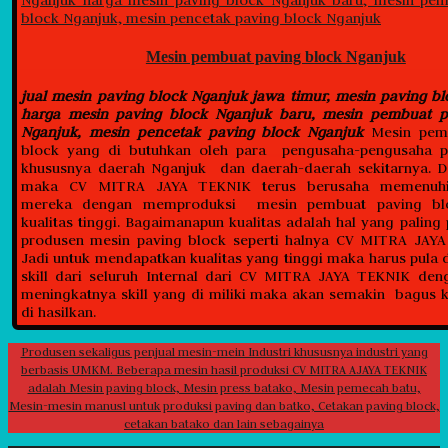
Mesin pembuat paving block Nganjuk
jual mesin paving block Nganjuk jawa timur, mesin paving b
harga mesin paving block Nganjuk baru, mesin pembuat p
Nganjuk, mesin pencetak paving block Nganjuk
Mesin pem
block yang di butuhkan oleh para pengusaha-pengusaha p
khususnya daerah Nganjuk dan daerah-daerah sekitarnya. D
maka CV MITRA JAYA TEKNIK terus berusaha memenuhi
mereka dengan memproduksi mesin pembuat paving bl
kualitas tinggi. Bagaimanapun kualitas adalah hal yang paling
produsen mesin paving block seperti halnya CV MITRA JAYA
Jadi untuk mendapatkan kualitas yang tinggi maka harus pula d
skill dari seluruh Internal dari CV MITRA JAYA TEKNIK de
meningkatnya skill yang di miliki maka akan semakin bagus k
di hasilkan.
Produsen sekaligus penjual mesin-mein Industri khususnya industri yang
berbasis UMKM. Beberapa mesin hasil produksi CV MITRA AJAYA TEKNIK
adalah Mesin paving block, Mesin press batako, Mesin pemecah batu,
Mesin-mesin manusl untuk produksi paving dan batko, Cetakan paving block,
cetakan batako dan lain sebagainya