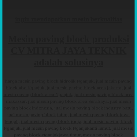
ingin mendapatkan mesin berkualitas
Mesin paving block produksi
CV MITRA JAYA TEKNIK
adalah solusinya
harga mesin paving block hidrolik Nganjuk, jual mesin paving
block abc Nganjuk, jual mesin paving block area jakarta, jual
mesin paving block area Nganjuk, jual mesin paving block area
makassar, jual mesin paving block area Surabaya, jual mesin
paving block indonesia, jual mesin paving block industry batu,
jual mesin paving block jatim, jual mesin paving block jawa
tengah, jual mesin paving block jogja, jual mesin paving block
Nganjuk, jual mesin paving block Nganjukanti lumut, jual mesin
paving block Nganjukjawa timur, mesin paving block