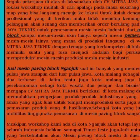
Segala pekerjaan di atas di laksanakan oleh CV MITRA JAY
lokasi workshop mudah di cari apalagi pada masa sekarang
map yang bisa langsung menuju ke lokasi Untuk itulah deng
proffesional yang di berikan maka tidak menutup kemung
pelanggan akan senang dan memberikan order berulang pa
JAYA TEKNIK untuk pemesanana mesin-mesin Industri dari
m
block
sampai mesin-mesin ukm lainya seperti mesin
pemec
mesin-mesin lainya yang mana di produksi langsung di 
MITRA JAYA TEKNIK dengan tenaga yang berkompeten di bida
memiliki suatu yang bisa menjadi andalan bagi perus
memproduksi mesin-mesin produksi mesin-mesin industri.
Jual mesin paving block Nganjuk
saat ini banyak yang memes
pulau jawa ataupun dari luar pulau jawa. Kota malang sebaga
dua terbesar di Jatim tentu juga kota malang juga b
perekonomian sebagi kota wisata dan pelajar dan bisnis.U
mengapa CV MITRA JAYA TEKNIK berlokasi di kota malang de
memudahkan pengerjaan produk-produk industrinya yang
lahan yang agak luas untuk tempat memproduksi serta juga 
pemasaran produk yang di hasilkanya.Sebagai kota yang ju
mobilitas tinggi,maka pemasaran di mesin paving block sangatla
Meskipun workshop kami ada di kota Nganjuk akan tetapi lay
seluruh Indonesia bahkan samapai Timor leste juga.Jadi un
yang berkebutuhan akan Mesin paving block meski di dae