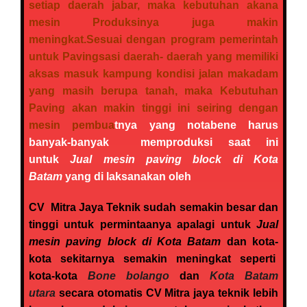
setiap daerah jabar
, maka kebutuhan akana
mesin Produksinya juga makin
meningkat.Sesuai dengan program pemerintah
untuk Pavingsasi daerah- daerah yang memiliki
aksas masuk kampung kondisi jalan makadam
yang masih berupa tanah, maka Kebutuhan
Paving akan makin tinggi ini seiring dengan
mesin pembua
tnya yang notabene harus
banyak-banyak memproduksi saat ini
untuk
Jual mesin paving block di Kota
Batam
yang di laksanakan oleh
CV Mitra Jaya Teknik
sudah semakin besar dan
tinggi untuk permintaanya apalagi untuk
Jual
mesin paving block di Kota Batam
dan kota-
kota sekitarnya semakin meningkat seperti
kota-kota
Bone bolango
dan
Kota Batam
utara
secara otomatis CV Mitra jaya teknik lebih