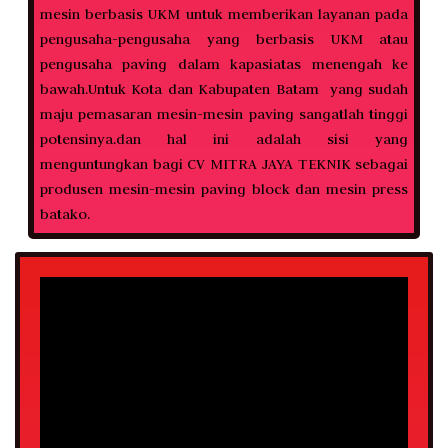
mesin berbasis UKM untuk memberikan layanan pada
pengusaha-pengusaha yang berbasis UKM atau
pengusaha paving dalam kapasiatas menengah ke
bawah.Untuk Kota dan Kabupaten Batam yang sudah
maju pemasaran mesin-mesin paving sangatlah tinggi
potensinya.dan hal ini adalah sisi yang
menguntungkan bagi CV MITRA JAYA TEKNIK sebagai
produsen mesin-mesin paving block dan mesin press
batako.