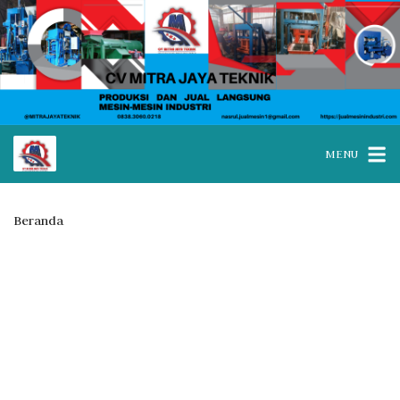
MENU
Beranda
WA 0838.3060.0218 I Jual mesin paving block Kota Batam
Kategori:
WA 0838.3060.0218 I
Jual mesin paving block Kota
Batam