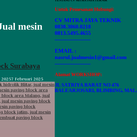
TENTANG CV MITRA JAYA TEKNIK
Untuk Pemesanan Hubungi:
CV MITRA JAYA TEKNIK
Jual mesin
0838.3060.0218
0813.5495.4655
——————–
EMAIL
:
nasrul.jualmesin1@gmail.com
——————–
ock Surabaya
Alamat WORKSHOP:
i 2025
7 Februari 2025
JL SATRIYA BARAT NO 476
BALEARJOSARI, BLIMBING, MA