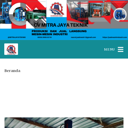
MENU
Beranda
WA 0838.3060.0218 I Jual mesin paving block Tuban
Kategori:
WA 0838.3060.0218 I
Jual mesin paving block Tuban