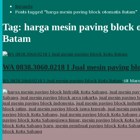
Beranda
Posts tagged “harga mesin paving block otomatis Batam”
Tag:
harga mesin paving block 
Batam
WA 0838.3060.0218 I Jual mesin paving b
WA 0838.3060.0218 I Jual mesin paving block Kota Batam
·
18 Mare