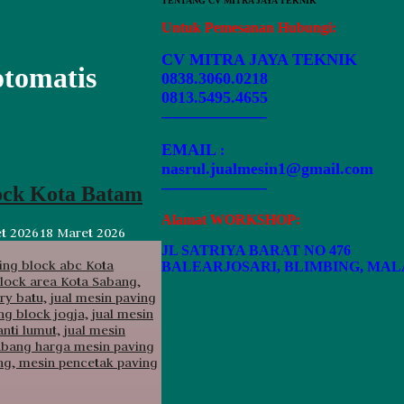
TENTANG CV MITRA JAYA TEKNIK
Untuk Pemesanan Hubungi:
CV MITRA JAYA TEKNIK
otomatis
0838.3060.0218
0813.5495.4655
——————–
EMAIL
:
nasrul.jualmesin1@gmail.com
——————–
lock Kota Batam
Alamat WORKSHOP:
t 2026
18 Maret 2026
JL SATRIYA BARAT NO 476
BALEARJOSARI, BLIMBING, MA