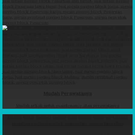
Mudah Perawatanya
Mudah sekali untuk maintenance atau perawatanya
Bahan baku sangat bagus dan tahan lama serta bisa
memberi solusi untuk keawetan mesin tersebut