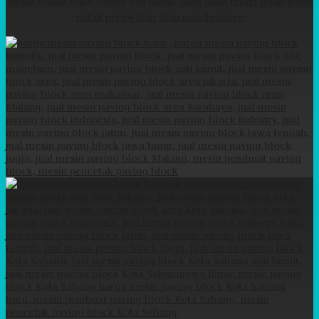
Meski bahan baku bagus dan tahan lama akan tetapi tetap wajib
untuk perawatan atau maintenance