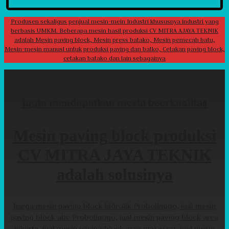
Produsen sekaligus penjual mesin-mein Industri khususnya industri yang
berbasis UMKM. Beberapa mesin hasil produksi CV MITRA AJAYA TEKNIK
adalah Mesin paving block, Mesin press batako, Mesin pemecah batu,
Mesin-mesin manusl untuk produksi paving dan batko, Cetakan paving block,
cetakan batako dan lain sebagainya
ingin mendapatkan mesin beerkualitas
Mesin paving block produksi
CV MITRA JAYA TEKNIK
adalah solusinya
harga mesin paving block hidrolik Probolinggo, jual mesin
paving block abc Probolinggo, jual mesin paving block area
jakarta, jual mesin paving block area makassar, jual mesin