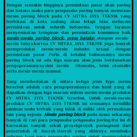
Dengan semakin tingginya permintaan pasar akan paving
dan batako maka para pengusaha paving banyak memesan
mesin paving block pada CV MITRA JAYA TEKNIK yang
berlokasi di kota malang akan tetapi bisa melayani
permintaan untuk seluruh Indonesia. Dengan layanan
menyesuiakan keinginan dan permintaan konsumen baik
mesin-mesin paving block, press batako
ataupun mesin-
mesin lainya.karena CV MITRA JAYA TEKNIK juga banyak
memproduksi mesin-mesin industri sesaui dengan
permintaan pasar. Perlu di ketahui bahwasanya mesin
paving block ini ada tiga macam atau jenis berdasarkan
pengoperasianya.yakni mesin Otomatis, Semi otomatis
serta mesin-mesin manual.
Yang membedakan di antara ketiga jenis type mesin
tersebut adalah cara pengoperasianya dan hasil yang di
dapatkan dengan tiga macam sistem mesin-mesin produksi
CV MITRA JAYA TEKNIK tersebut. Untuk mesin-mesin
produksi CV MITRA JAYA TEKNIK ini semuanya memiliki
jaminan mutu terbaik yang tidak di miliki oleh perusahaan
lain yang sejenis.
Mesin paving block
pada masa sekarang
banyak di cari para pengusaha-pengusaha paving.Hal ini di
karenakan banyak sekali proyekproyek pavingisasi dari
pemerintah di daerah-daerah yang akhirnya membuka
peluang bagi para pengusaha paving untuk memproduksi