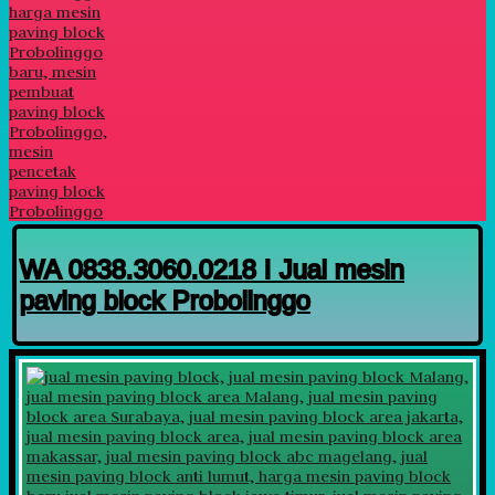
WA 0838.3060.0218 I Jual mesin
paving block Probolinggo