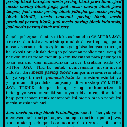
paving block baru,jual mesin paving block jawa timur, jual
mesin paving block jogja, jual mesin paving block jawa
tengah, jual mesin paving block jatim,harga mesin paving
block hidrolik, mesin pencetak paving block, mesin
pembuat paving block, jual mesin paving block indonesia,
jual mesin paving block industry
Segala pekerjaan di atas di laksanakan oleh CV MITRA JAYA
TEKNIK dan lokasi workshop mudah di cari apalagi pada
masa sekarang ada google map yang bisa langsung menuju
ke lokasi Untuk itulah dengan pelayanan proffesional yang di
berikan maka tidak menutup kemungkinana para pelanggan
akan senang dan memberikan order berulang pada CV
MITRA JAYA TEKNIK untuk pemesanana mesin-mesin
Industri dari
mesin paving block
sampai mesin-mesin ukm
lainya seperti mesin
pemecah batu
dan mesin-mesin lainya
yang mana di produksi langsung di workshop CV MITRA
JAYA TEKNIK dengan tenaga yang berkompeten di
bidangnya serta memiliki suatu yang bisa menjadi andalan
bagi perusahaan untuk memproduksi mesin-mesin produksi
mesin-mesin industri.
Jual mesin paving block Probolinggo
saat ini banyak yang
memesan baik dari pulau jawa ataupun dari luar pulau jawa.
Kota malang sebagai kota nomor dua terbesar di Jatim