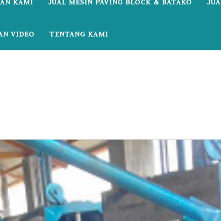
AN KAMI
JUAL MESIN PAVING BLOCK & BATAKO
JUA
AN VIDEO
TENTANG KAMI
Jual mesin paving block Probolingggo
.3060.0218 I Jual mesin paving b