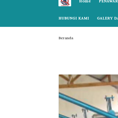
Home
PENAWAR
HUBUNGI KAMI
GALERY D
Beranda
WA 0838.3060.0218 I 
Kategori:
WA 0838
Probolingggo