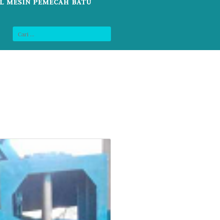
L MESIN PEMECAH BATU
lock